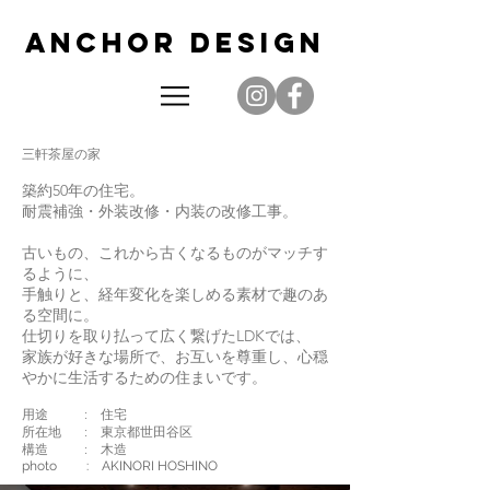
AN
CHOR DES
IGN
三軒茶屋の家
築約50年の住宅。
耐震補強・外装改修・内装の改修工事。
古いもの、これから古くなるものがマッチす
るように、
手触りと、経年変化を楽しめる素材で趣のあ
る空間に。
仕切りを取り払って広く繋げたLDKでは、
家族が好きな場所で、お互いを尊重し、心穏
やかに生活するための住まいです。
用途 : 住宅
所在地 : 東京都世田谷区
構造 : 木造
photo : AKINORI HOSHINO