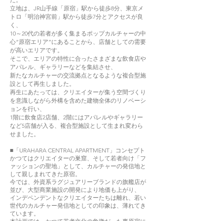
立地は、JR山手線「原宿」駅から徒歩8分、東京メ
トロ「明治神宮前」駅から徒歩7分とアクセスが良
く、
10～20代の若者が多く集まるポップカルチャーの中
心“原宿エリア”にあることから、店舗としての需要
が高いエリアです。
そこで、エリアの特性に合ったさまざまな飲食店や
アパレル、ギャラリーなどを集結させ、
新たなカルチャーの交流拠点となるような複合型施
設として再生しました。
再生にあたっては、クリエイターが集う空間づくり
を意識しながら外構を含めた建物全体のリノベーシ
ョンを行い、
1階に飲食店2店舗、2階にはアパレルやギャラリー
など5店舗が入る、複合型施設として生まれ変わら
せました。
■「URAHARA CENTRAL APARTMENT」コンセプト
かつてはクリエイターの巣窟、そして若者向け「フ
ァッションの聖地」として、
カルチャーの発信地と
して親しまれてきた原宿。
今では、外資系ラグジュアリーブランドの旗艦店が
並び、大型商業施設の開発により地価も上がり、
インデペンデントなクリエイターたちは離れ、若い
世代のカルチャー発信地としての印象は、薄れてき
ています。