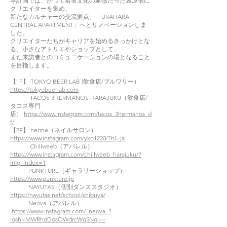
本計画では、かつて若者文化の象徴だった裏原宿に
クリエイターを集め、
新たなカルチャーの交流拠点、「URAHARA
CENTRAL APARTMENT」へとリノベーションしま
した。
クリエイターたちがキャリアを始めるきっかけとな
る、小さなアトリエやショップとして、
また来訪者とのコミュニケーションの場となること
を目指します。
【1F】 TOKYO BEER LAB (飲食店/ブルワリー）
https://tokyobeerlab.com
TACOS 3HERMANOS HARAJUKU（飲食店/
タコス専門
店）
https://www.instagram.com/tacos_3hermanos_d
f/
【2F】 nerine（ネイルサロン）
https://www.instagram.com/yko1220/?hl=ja
Chillweeb（アパレル）
https://www.instagram.com/chillweeb_harajuku/?
img_index=1
PUNKTURE（ギャラリーショップ）
https://www.punkture.jp
NAYUTAS（個別ダンススタジオ）
https://nayutas.net/school/shibuya/
Neova（アパレル）
https://www.instagram.com/_neova_?
igsh=MWRhdDdsOWdrcWg5Ng==