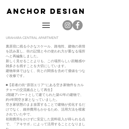
AN
CHOR DES
IGN
URAHARA CENTRAL APARTMENT
裏原宿に残る小さなスケール、路地性、建物の表情
を読み直し、街の記憶と今の使われ方が重なる場所
へと再編集しました。
新しく見せることよりも、この場所らしい距離感や
雑多さを残すことを大切にしています。
建物単体ではなく、街との関係を含めて価値をつな
ぐ改修です。
■【若者の街“原宿エリア”にある空き家物件をカル
チャーの交流拠点として再生】
2階建アパートとして建てられた築42年の建物で、
約4年間空き家となっていました。
空き家状態のまま放置することで建物が劣化するだ
けでなく、維持費用もかかるため、活用方法を模索
されていた中で、
初期費用をかけずに安定した賃料収入が得られる点
で、「アキサポ」によって活用することとなりまし
た。