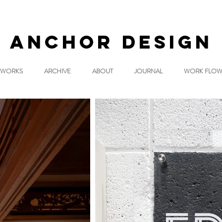
AN
CHOR DES
IGN
WORKS
ARCHIVE
ABOUT
JOURNAL
WORK FLO